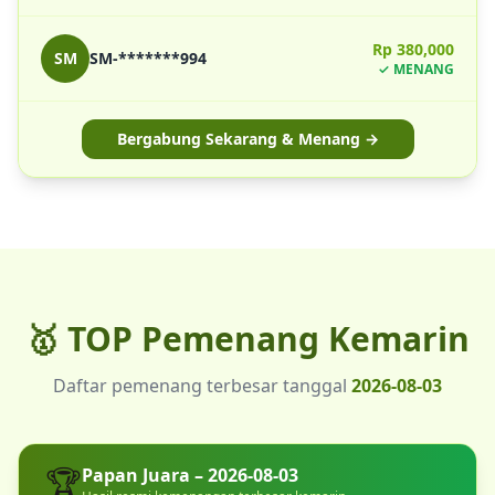
Rp 380,000
SM
SM-*******994
✓ MENANG
Bergabung Sekarang & Menang →
🥇 TOP Pemenang
Kemarin
Daftar pemenang terbesar tanggal
2026-08-03
🏆
Papan Juara – 2026-08-03