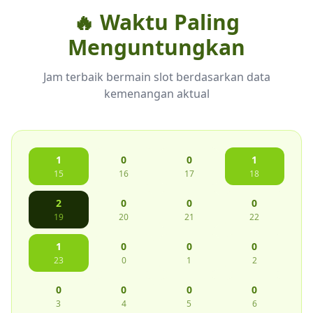
🔥 Waktu Paling
Menguntungkan
Jam terbaik bermain slot berdasarkan data
kemenangan aktual
1
0
0
1
15
16
17
18
2
0
0
0
19
20
21
22
1
0
0
0
23
0
1
2
0
0
0
0
3
4
5
6