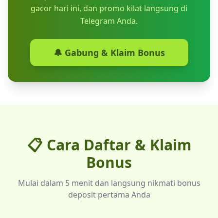
gacor hari ini, dan promo kilat langsung di
Telegram Anda.
🔔 Gabung & Klaim Bonus
📋 Cara
Daftar & Klaim
Bonus
Mulai dalam 5 menit dan langsung nikmati bonus
deposit pertama Anda