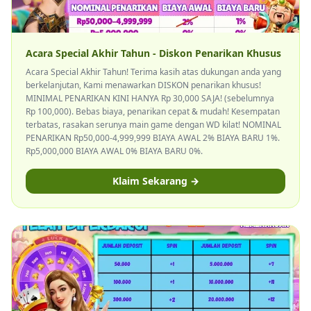
Acara Special Akhir Tahun - Diskon Penarikan Khusus
Acara Special Akhir Tahun! Terima kasih atas dukungan anda yang
berkelanjutan, Kami menawarkan DISKON penarikan khusus!
MINIMAL PENARIKAN KINI HANYA Rp 30,000 SAJA! (sebelumnya
Rp 100,000). Bebas biaya, penarikan cepat & mudah! Kesempatan
terbatas, rasakan serunya main game dengan WD kilat! NOMINAL
PENARIKAN Rp50,000-4,999,999 BIAYA AWAL 2% BIAYA BARU 1%.
Rp5,000,000 BIAYA AWAL 0% BIAYA BARU 0%.
Klaim Sekarang →