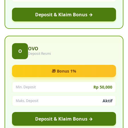
Deposit & Klaim Bonus →
OVO
O
Deposit Resmi
🎁 Bonus 1%
Rp 50,000
Min. Deposit
Aktif
Maks. Deposit
Deposit & Klaim Bonus →