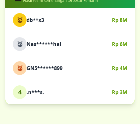
Hasil resmi kemenangan terbesar kemarin
🥇
db**x3
Rp 8M
🥈
Nas******hal
Rp 6M
🥉
GN5******899
Rp 4M
4
.n***s.
Rp 3M