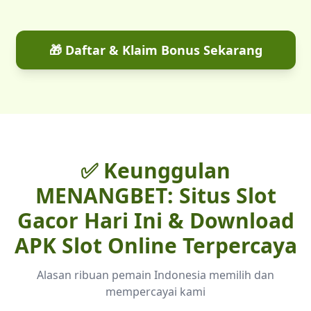
🎁 Daftar & Klaim Bonus Sekarang
✅ Keunggulan
MENANGBET: Situs Slot
Gacor Hari Ini & Download
APK Slot Online Terpercaya
Alasan ribuan pemain Indonesia memilih dan
mempercayai kami