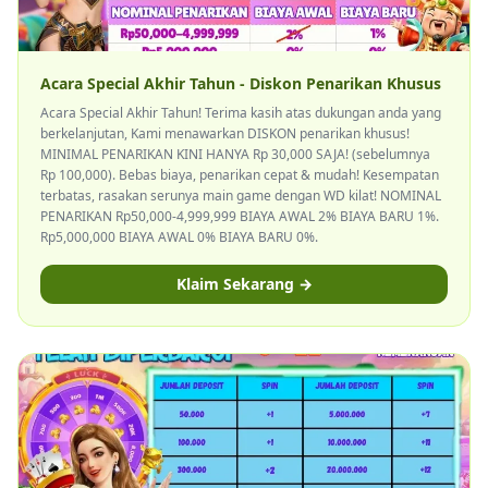
Acara Special Akhir Tahun - Diskon Penarikan Khusus
Acara Special Akhir Tahun! Terima kasih atas dukungan anda yang
berkelanjutan, Kami menawarkan DISKON penarikan khusus!
MINIMAL PENARIKAN KINI HANYA Rp 30,000 SAJA! (sebelumnya
Rp 100,000). Bebas biaya, penarikan cepat & mudah! Kesempatan
terbatas, rasakan serunya main game dengan WD kilat! NOMINAL
PENARIKAN Rp50,000-4,999,999 BIAYA AWAL 2% BIAYA BARU 1%.
Rp5,000,000 BIAYA AWAL 0% BIAYA BARU 0%.
Klaim Sekarang →