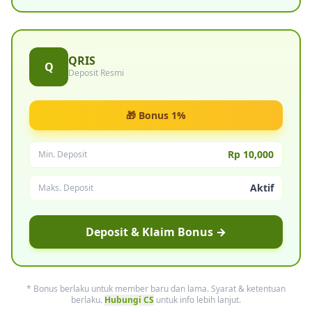
QRIS
Q
Deposit Resmi
🎁 Bonus 1%
Rp 10,000
Min. Deposit
Aktif
Maks. Deposit
Deposit & Klaim Bonus →
* Bonus berlaku untuk member baru dan lama. Syarat & ketentuan
berlaku.
Hubungi CS
untuk info lebih lanjut.