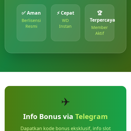
✅ Aman
⚡ Cepat
🏆
Terpercaya
Berlisensi
WD
Resmi
Instan
Member
Aktif
✈️
Info Bonus via
Telegram
Dapatkan kode bonus eksklusif, info slot