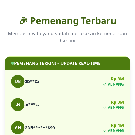
🎉 Pemenang
Terbaru
Member nyata yang sudah merasakan kemenangan
hari ini
PEMENANG TERKINI – UPDATE REAL-TIME
Rp 8M
DB
db**x3
✓ MENANG
Rp 3M
.N
.n***s.
✓ MENANG
Rp 4M
GN
GN5******899
✓ MENANG