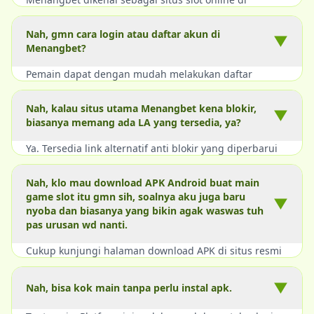
Indonesia dengan banyak pilihan game slot gacor dan
sistem keamanan yang cukup tinggi, jadi jangan cuma
Nah, gmn cara login atau daftar akun di
▼
lihat promonya saja. Bonusnya memang terlihat
Menangbet?
menarik dan layanan pelanggan tersedia 24 jam, tapi
Pemain dapat dengan mudah melakukan daftar
syarat bonus tetap perlu dicek pelan-pelan karena
melalui tombol registrasi di situs resmi. Kalau sudah
respons CS biasanya baru benar-benar terasa saat ada
punya akun, tinggal pakai menu login supaya akses ke
masalah.
Nah, kalau situs utama Menangbet kena blokir,
▼
semua permainan yang tersedia jadi lebih cepat.
biasanya memang ada LA yang tersedia, ya?
Ya. Tersedia link alternatif anti blokir yang diperbarui
tiap hari supaya member tetap bisa masuk ke akun
dan main game favorit tanpa gangguan koneksi
Nah, klo mau download APK Android buat main
internet.
game slot itu gmn sih, soalnya aku juga baru
▼
nyoba dan biasanya yang bikin agak waswas tuh
pas urusan wd nanti.
Cukup kunjungi halaman download APK di situs resmi
Menangbet. Ikuti panduan instalasi untuk perangkat
Android Anda, agar pengalaman bermain jauh lebih
▼
Nah, bisa kok main tanpa perlu instal apk.
lancar dan responsif dibandingkan browser.