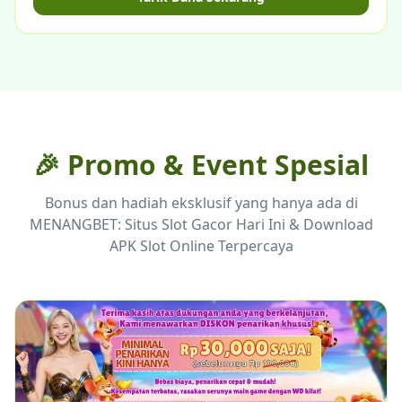
🎉 Promo &
Event
Spesial
Bonus dan hadiah eksklusif yang hanya ada di
MENANGBET: Situs Slot Gacor Hari Ini & Download
APK Slot Online Terpercaya