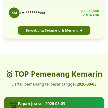
Rp 380,000
SM
SM-*******994
✓ MENANG
Bergabung Sekarang & Menang →
🥇 TOP Pemenang
Kemarin
Daftar pemenang terbesar tanggal
2026-08-03
🏆
Papan Juara – 2026-08-03