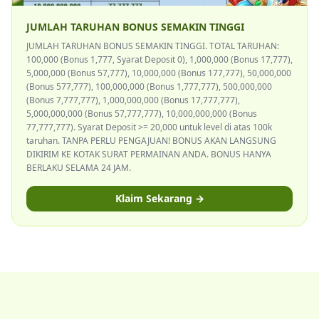
JUMLAH TARUHAN BONUS SEMAKIN TINGGI
JUMLAH TARUHAN BONUS SEMAKIN TINGGI. TOTAL TARUHAN:
100,000 (Bonus 1,777, Syarat Deposit 0), 1,000,000 (Bonus 17,777),
5,000,000 (Bonus 57,777), 10,000,000 (Bonus 177,777), 50,000,000
(Bonus 577,777), 100,000,000 (Bonus 1,777,777), 500,000,000
(Bonus 7,777,777), 1,000,000,000 (Bonus 17,777,777),
5,000,000,000 (Bonus 57,777,777), 10,000,000,000 (Bonus
77,777,777). Syarat Deposit >= 20,000 untuk level di atas 100k
taruhan. TANPA PERLU PENGAJUAN! BONUS AKAN LANGSUNG
DIKIRIM KE KOTAK SURAT PERMAINAN ANDA. BONUS HANYA
BERLAKU SELAMA 24 JAM.
Klaim Sekarang →