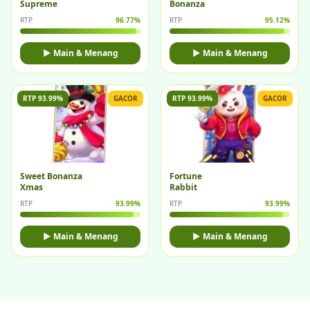
Supreme
Bonanza
RTP
96.77%
RTP
95.12%
▶ Main & Menang
▶ Main & Menang
RTP 93.99%
GACOR
RTP 93.99%
GACOR
Sweet Bonanza
Fortune
Xmas
Rabbit
RTP
93.99%
RTP
93.99%
▶ Main & Menang
▶ Main & Menang