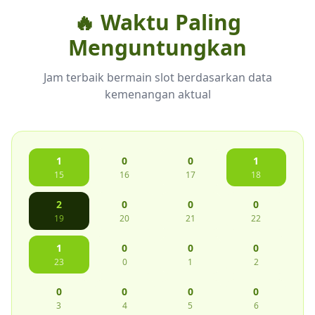
🔥 Waktu Paling
Menguntungkan
Jam terbaik bermain slot berdasarkan data
kemenangan aktual
1
0
0
1
15
16
17
18
2
0
0
0
19
20
21
22
1
0
0
0
23
0
1
2
0
0
0
0
3
4
5
6