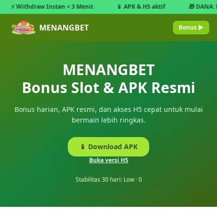
Withdraw Instan < 3 Menit
📱 APK & H5 aktif
🎁
DANA
: Bonus
MENANGBET
Bonus ▶
MENANGBET
Bonus Slot & APK Resmi
Bonus harian, APK resmi, dan akses H5 cepat untuk mulai
bermain lebih ringkas.
📱 Download APK
Buka versi H5
Stabilitas 30 hari: Low · 0