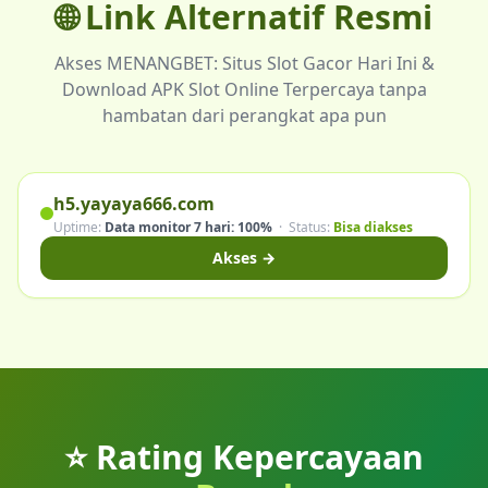
🌐 Link Alternatif
Resmi
Akses MENANGBET: Situs Slot Gacor Hari Ini &
Download APK Slot Online Terpercaya tanpa
hambatan dari perangkat apa pun
h5.yayaya666.com
Uptime:
Data monitor 7 hari: 100%
· Status:
Bisa diakses
Akses →
⭐ Rating Kepercayaan