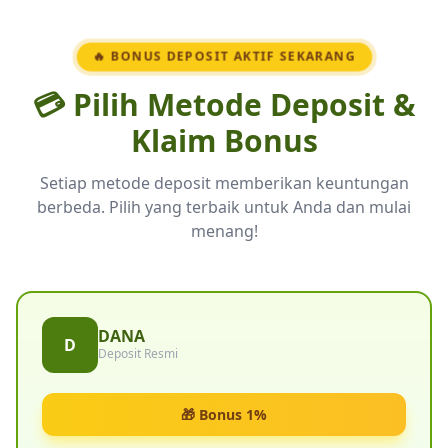
🔥 BONUS DEPOSIT AKTIF SEKARANG
💳 Pilih Metode
Deposit
&
Klaim Bonus
Setiap metode deposit memberikan keuntungan
berbeda. Pilih yang terbaik untuk Anda dan mulai
menang!
DANA
D
Deposit Resmi
🎁 Bonus 1%