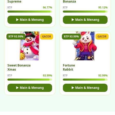
Supreme
Bonanza
RTP
96.77%
RTP
95.12%
▶ Main & Menang
▶ Main & Menang
RTP 93.99%
GACOR
RTP 93.99%
GACOR
Sweet Bonanza
Fortune
Xmas
Rabbit
RTP
93.99%
RTP
93.99%
▶ Main & Menang
▶ Main & Menang