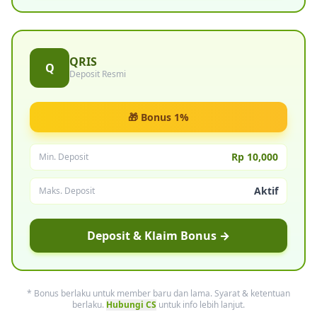
QRIS
Q
Deposit Resmi
🎁 Bonus 1%
Rp 10,000
Min. Deposit
Aktif
Maks. Deposit
Deposit & Klaim Bonus →
* Bonus berlaku untuk member baru dan lama. Syarat & ketentuan
berlaku.
Hubungi CS
untuk info lebih lanjut.