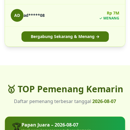
Rp 7M
AD
ad*****08
✓ MENANG
Bergabung Sekarang & Menang →
🥇 TOP Pemenang
Kemarin
Daftar pemenang terbesar tanggal
2026-08-07
🏆
Papan Juara – 2026-08-07