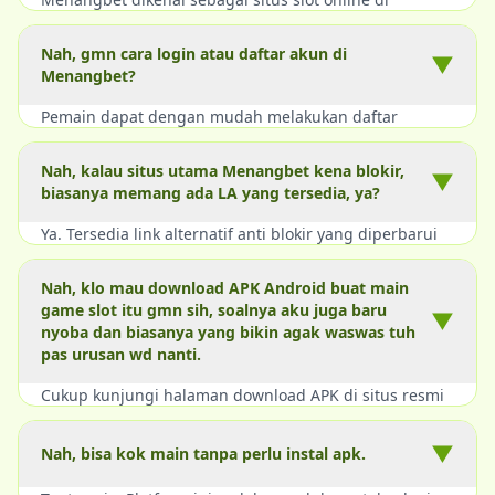
Indonesia dengan banyak pilihan game slot gacor dan
sistem keamanan yang cukup tinggi, jadi jangan cuma
Nah, gmn cara login atau daftar akun di
▼
lihat promonya saja. Bonusnya memang terlihat
Menangbet?
menarik dan layanan pelanggan tersedia 24 jam, tapi
Pemain dapat dengan mudah melakukan daftar
syarat bonus tetap perlu dicek pelan-pelan karena
melalui tombol registrasi di situs resmi. Kalau sudah
respons CS biasanya baru benar-benar terasa saat ada
punya akun, tinggal pakai menu login supaya akses ke
masalah.
Nah, kalau situs utama Menangbet kena blokir,
▼
semua permainan yang tersedia jadi lebih cepat.
biasanya memang ada LA yang tersedia, ya?
Ya. Tersedia link alternatif anti blokir yang diperbarui
tiap hari supaya member tetap bisa masuk ke akun
dan main game favorit tanpa gangguan koneksi
Nah, klo mau download APK Android buat main
internet.
game slot itu gmn sih, soalnya aku juga baru
▼
nyoba dan biasanya yang bikin agak waswas tuh
pas urusan wd nanti.
Cukup kunjungi halaman download APK di situs resmi
Menangbet. Ikuti panduan instalasi untuk perangkat
Android Anda, agar pengalaman bermain jauh lebih
▼
Nah, bisa kok main tanpa perlu instal apk.
lancar dan responsif dibandingkan browser.