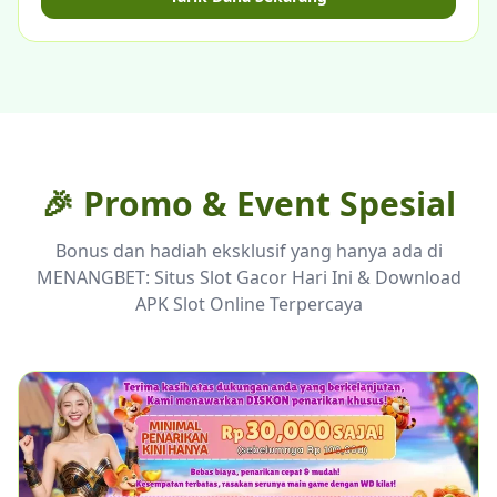
🎉 Promo &
Event
Spesial
Bonus dan hadiah eksklusif yang hanya ada di
MENANGBET: Situs Slot Gacor Hari Ini & Download
APK Slot Online Terpercaya