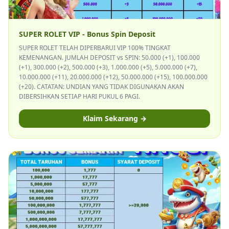
SUPER ROLET VIP - Bonus Spin Deposit
SUPER ROLET TELAH DIPERBARUI VIP 100% TINGKAT
KEMENANGAN. JUMLAH DEPOSIT vs SPIN: 50.000 (+1), 100.000
(+1), 300.000 (+2), 500.000 (+3), 1.000.000 (+5), 5.000.000 (+7),
10.000.000 (+11), 20.000.000 (+12), 50.000.000 (+15), 100.000.000
(+20). CATATAN: UNDIAN YANG TIDAK DIGUNAKAN AKAN
DIBERSIHKAN SETIAP HARI PUKUL 6 PAGI.
Klaim Sekarang →