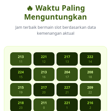
🔥 Waktu Paling
Menguntungkan
Jam terbaik bermain slot berdasarkan data
kemenangan aktual
213
221
217
222
11
12
13
14
224
213
204
208
15
16
17
18
215
217
227
209
19
20
21
22
218
211
221
216
23
0
1
2