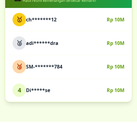
Hasil resmi kemenangan terbesar kemarin
🥇
ch*******12
Rp 10M
🥈
adi******dra
Rp 10M
🥉
SM-*******784
Rp 10M
4
Di*****se
Rp 10M