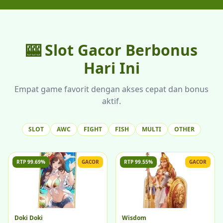
🎰 Slot
Gacor
Berbonus
Hari Ini
Empat game favorit dengan akses cepat dan bonus
aktif.
SLOT
AWC
FIGHT
FISH
MULTI
OTHER
RTP 99.69%
GACOR
RTP 99.55%
GACOR
Doki Doki
Wisdom