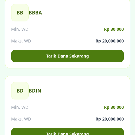
BB
BBBA
Min. WD
Rp 30,000
Maks. WD
Rp 20,000,000
Tarik Dana Sekarang
BD
BDIN
Min. WD
Rp 30,000
Maks. WD
Rp 20,000,000
Tarik Dana Sekarang