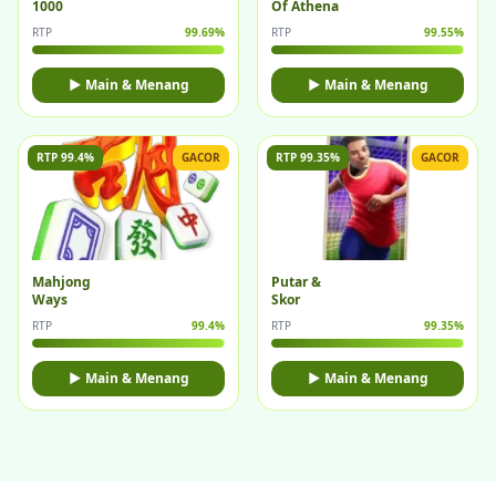
1000
Of Athena
RTP
99.69%
RTP
99.55%
▶ Main & Menang
▶ Main & Menang
RTP 99.4%
GACOR
RTP 99.35%
GACOR
Mahjong
Putar &
Ways
Skor
RTP
99.4%
RTP
99.35%
▶ Main & Menang
▶ Main & Menang