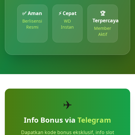
✅ Aman
⚡ Cepat
🏆
Terpercaya
Berlisensi
WD
Resmi
Instan
Member
Aktif
✈️
Info Bonus via
Telegram
Dapatkan kode bonus eksklusif, info slot